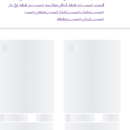
قیمت چسب دو طرفه الیافی
مقایسه چسب دو طرفه نخ دار
چسب_مبلمان
چسب_نخدار
چسب_صنعتی
چسب
چسب_خردلی
چسب_دوطرفه