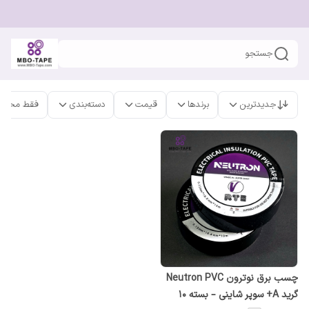
جستجو
جدیدترین
برندها
قیمت
دسته‌بندی
فقط محصو
چسب برق نوترون Neutron PVC
گرید A+ سوپر شاینی – بسته ۱۰