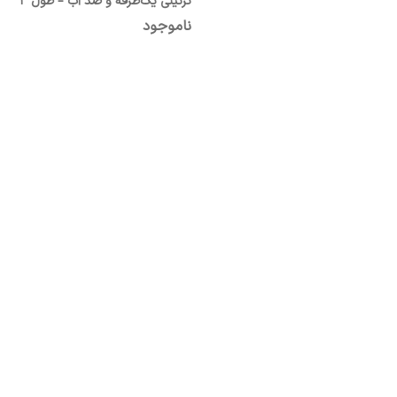
تزئینی یک‌طرفه و ضد آب – طول ۳
متر و ۲۰ سانت، عرض ۴ سانت
ناموجود