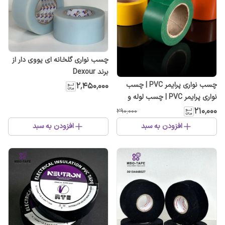
چسب نواری گلخانه ای یووی دار از
برند Dexour
چسب نواری پرایمر PVC | چسب
۲٬۴۵۰٬۰۰۰
نواری پرایمر PVC | چسب لوله و
عایق حرارتی اورجینال آلمانی لوله و
۲۱۰٬۰۰۰
۲۹۰٬۰۰۰
عایق حرارتی مقاوم در برابر حرارت و
افزودن به سبد
افزودن به سبد
رطوبت