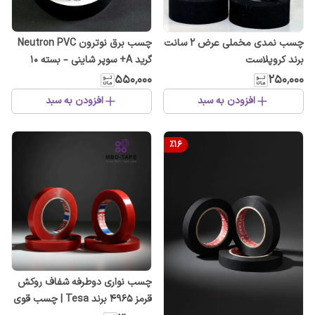
چسب نمدی مخملی عرض ۲ سانت
چسب برق نوترون Neutron PVC
برند کروپلاست
گرید A+ سوپر شاینی – بسته ۱۰
عددی، ضد حریق و ضد رطوبت
۵۵۰٬۰۰۰
۲۵۰٬۰۰۰
افزودن به سبد
افزودن به سبد
%
16
چسب نواری دوطرفه شفاف روکش
قرمز 4965 برند Tesa | چسب قوی