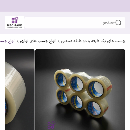
جستجو
چسب های یک طرفه و دو طرفه صنعتی
انواع چسب های نواری
انواع چس