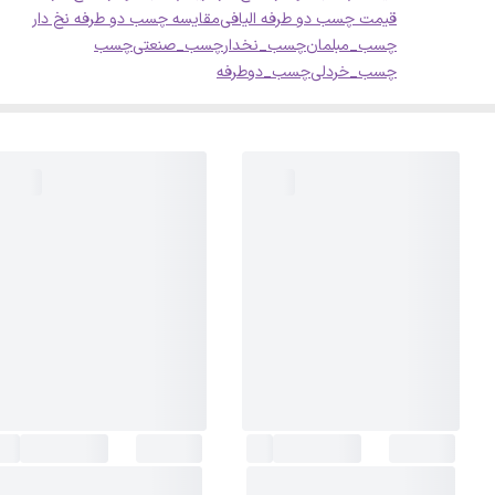
قیمت چسب دو طرفه الیافی
مقایسه چسب دو طرفه نخ دار
چسب_مبلمان
چسب_نخدار
چسب_صنعتی
چسب
چسب_خردلی
چسب_دوطرفه