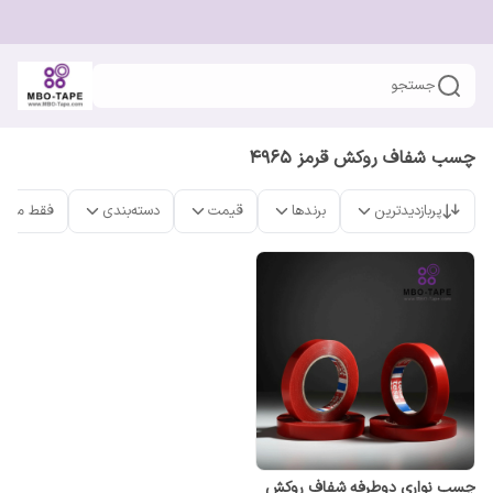
جستجو
چسب شفاف روکش قرمز ۴۹۶۵
پربازدیدترین
برندها
قیمت
دسته‌بندی
فقط محص
چسب نواری دوطرفه شفاف روکش