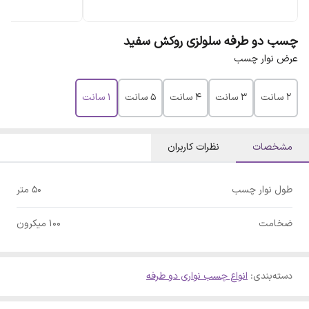
چسب دو طرفه سلولزی روکش سفید
عرض نوار چسب
۲ سانت
۳ سانت
۴ سانت
۵ سانت
١ سانت
مشخصات
نظرات کاربران
طول نوار چسب
۵۰ متر
ضخامت
۱۰۰ میکرون
دسته‌بندی
:
انواع چسب نواری دو طرفه