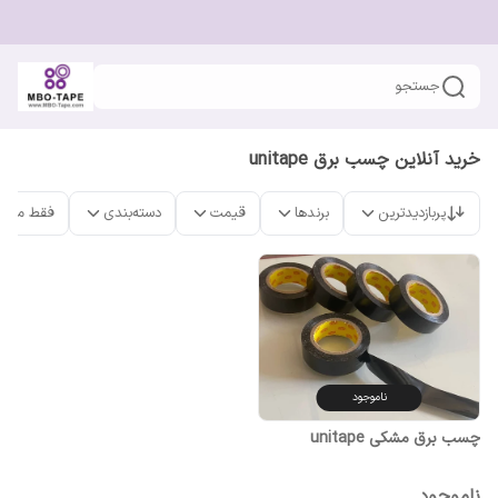
جستجو
خرید آنلاین چسب برق unitape
پربازدیدترین
برندها
قیمت
دسته‌بندی
فقط محص
ناموجود
چسب برق مشکی unitape
ناموجود