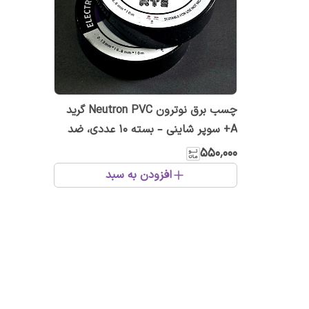
چسب برق نوترون Neutron PVC گرید
A+ سوپر شاینی – بسته ۱۰ عددی، ضد
حریق و ضد رطوبت
۵۵۰٬۰۰۰
افزودن به سبد