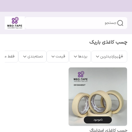
جستجو
چسب کاغذی باریک
پربازدیدترین
برندها
قیمت
دسته‌بندی
فقط محص
ناموجود
چسب کاغذی استرلینگ