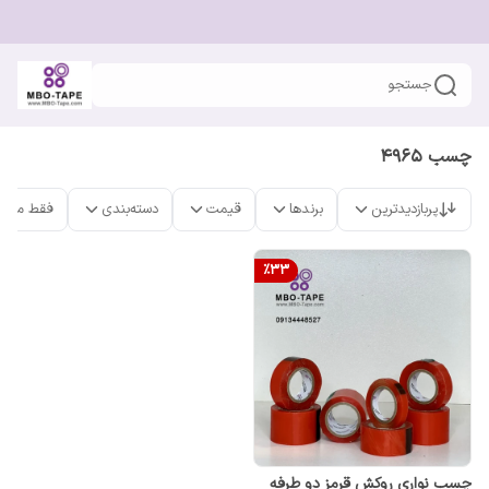
جستجو
چسب 4965
پربازدیدترین
برندها
قیمت
دسته‌بندی
فقط محص
%
33
چسب نواری روکش قرمز دو طرفه