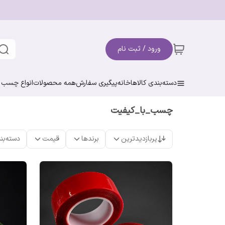
ورود / ثبت نام
دسته‌بندی کالاها
خانه
پیگیری سفارش
همه محصولات
انواع چسب ن
چسب_با_کیفیت
پربازدیدترین
برندها
قیمت
دسته‌بن