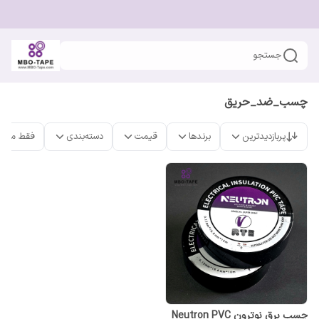
جستجو
چسب_ضد_حریق
پربازدیدترین
برندها
قیمت
دسته‌بندی
فقط محص
چسب برق نوترون Neutron PVC