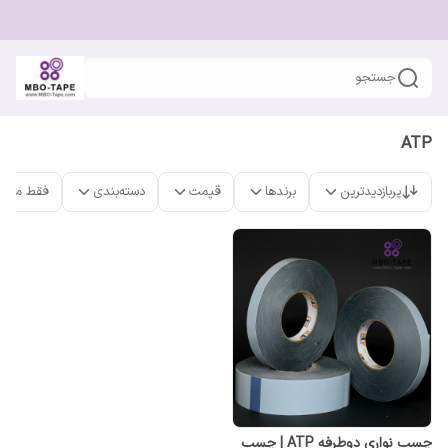
جستجو
ATP
پربازدیدترین
برندها
قیمت
دسته‌بندی
فقط محص
چسب نواری دوطرفه ATP | چسب