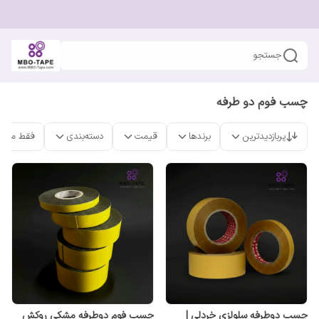
جستجو
چسب فوم دو طرفه
پربازدیدترین
برندها
قیمت
دسته‌بندی
فقط محص
چسب دوطرفه سلولزی خردلی |
چسب فوم دوطرفه مشکی روکش