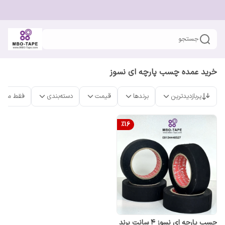
جستجو
خرید عمده چسب پارچه ای نسوز
پربازدیدترین
برندها
قیمت
دسته‌بندی
فقط محص
%
16
چسب پارچه ای نسوز ۴ سانت برند