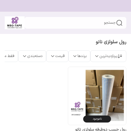
جستجو
رول سلولزی نانو
پربازدیدترین
برندها
قیمت
دسته‌بندی
فقط محص
ناموجود
رول چسب دوطرفه سلولزی نانو