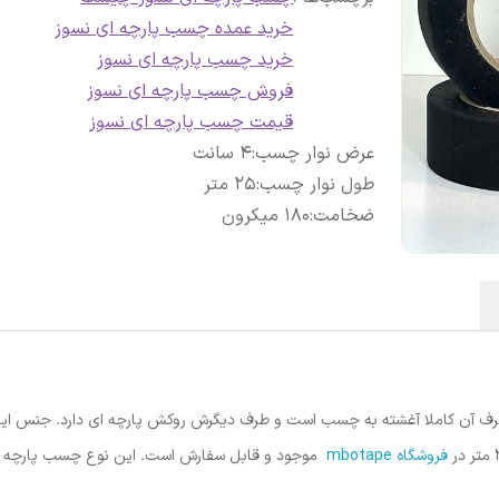
خرید عمده چسب پارچه ای نسوز
خرید چسب پارچه ای نسوز
فروش چسب پارچه ای نسوز
قیمت چسب پارچه ای نسوز
عرض نوار چسب
:
4 سانت
طول نوار چسب
:
25 متر
ضخامت
:
180 میکرون
آن کاملا آغشته به چسب است و طرف دیگرش روکش پارچه ای دارد. جنس این 
فروشگاه mbotape
موجود و قابل سفارش است. این نوع چسب پارچه ا