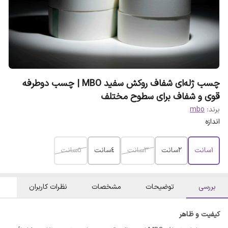
چسب ژله‌ای شفاف روکش سفید MBO | چسب دوطرفه
قوی و شفاف برای سطوح مختلف
برند:
mbo
اندازه
١سانت
٢سانت
٣سانت
٤سانت
٥سانت
بررسی
توضیحات
مشخصات
نظرات کاربران
کیفیت و ظاهر