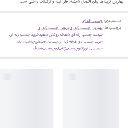
بهترین گزینه‌ها برای اتصال شیشه، فلز، آینه و تزئینات داخلی است.
دسته‌بندی
:
چسب ژله ای
برچسب‌ها :
بهترین چسب ژله ای
فروش چسب ژله ای
قیمت چسب ژله ای شفاف روکش سفید
خرید چسب ژله ای
خرید چسب دو طرفه ژله ای
چسب_صنعتی
چسب_آینه
چسب_دکوراتیو
چسب_ژله_ای
چسب_شفاف