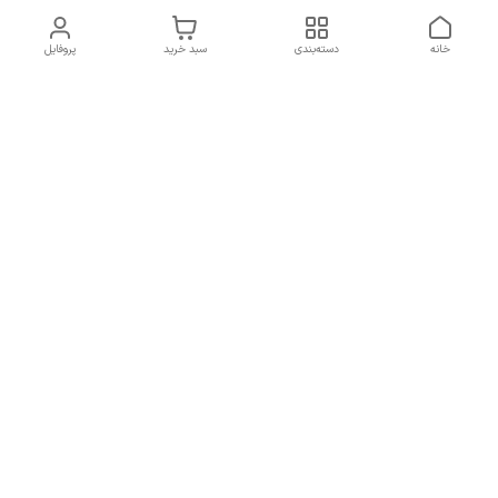
خانه
دسته‌بندی
سبد خرید
پروفایل
دسترسی سریع
تماس با ما
شکایات
درباره ما
قوانین و مقررات
سیاست حریم خصوصی
در روزهای کاری هفته، صبح ها از ساعت ۱۰ الی 2 بعدظهر پاسخگوی
شما هستیم
شماره تماس
09132222181