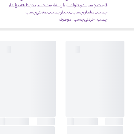
قیمت چسب دو طرفه الیافی
مقایسه چسب دو طرفه نخ دار
چسب_مبلمان
چسب_نخدار
چسب_صنعتی
چسب
چسب_خردلی
چسب_دوطرفه